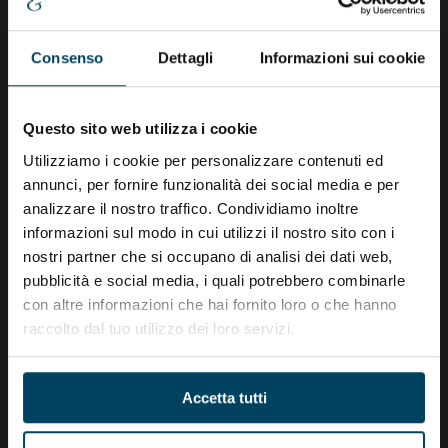
Studio Cavallini & Partners s.r.l. STP.
Consenso
Dettagli
Informazioni sui cookie
Società a socio unico.
Iscritta nella sezione ordinaria CCIAA Pisa il
Questo sito web utilizza i cookie
07/11/2013, N° REA PI-181944.
Utilizziamo i cookie per personalizzare contenuti ed
Iscritta nella Sezione Speciale delle Società tra
annunci, per fornire funzionalità dei social media e per
Professionisti il 19/10/2018.
analizzare il nostro traffico. Condividiamo inoltre
Iscritta all’Ordine dei Commercialisti di Pisa
informazioni sul modo in cui utilizzi il nostro sito con i
Sezione Società n°iscrizione 5 del 27/11/2018.
nostri partner che si occupano di analisi dei dati web,
pubblicità e social media, i quali potrebbero combinarle
con altre informazioni che hai fornito loro o che hanno
raccolto dal tuo utilizzo dei loro servizi.
Accetta tutti