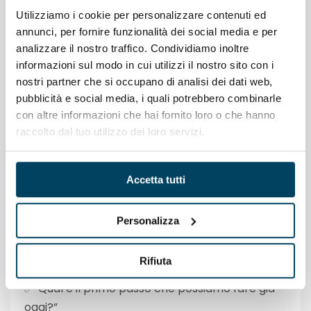
Utilizziamo i cookie per personalizzare contenuti ed
annunci, per fornire funzionalità dei social media e per
Il linguaggio di un
analizzare il nostro traffico. Condividiamo inoltre
leader proattivo
informazioni sul modo in cui utilizzi il nostro sito con i
nostri partner che si occupano di analisi dei dati web,
pubblicità e social media, i quali potrebbero combinarle
Le parole che usiamo creano la cultura
con altre informazioni che hai fornito loro o che hanno
aziendale. Dire “non possiamo farci niente”
raccolto dal tuo utilizzo dei loro servizi.
comunica rassegnazione, dire “vediamo come
trasformarla in un’opportunità” ispira possibilità.
Accetta tutti
Ecco alcune trasformazioni utili:
Personalizza
❌“Non c’è niente da fare” diventa ✅“Come
possiamo migliorare questa situazione?”
Rifiuta
❌“È impossibile cambiare le cose” diventa
✅“Qual è il primo passo che possiamo fare già
oggi?”