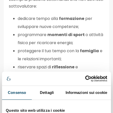
sottovalutare:
dedicare tempo alla
formazione
per
sviluppare nuove competenze;
programmare
momenti di sport
o attività
fisica per ricaricare energia;
proteggere il tuo tempo con la
famiglia
e
le relazioni importanti;
riservare spazi di
riflessione
e
pianificazione strategica.
Un imprenditore che si prende cura di sé
Consenso
Dettagli
Informazioni sui cookie
diventa più lucido nelle decisioni, più presente
per il team e più capace di affrontare le sfide di
lungo periodo.
Questo sito web utilizza i cookie